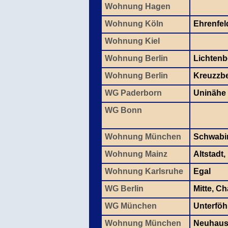
Wohnung Hagen
Wohnung Köln
Ehrenfel
Wohnung Kiel
Wohnung Berlin
Lichtenb
Wohnung Berlin
Kreuzzb
WG Paderborn
Uninähe
WG Bonn
Wohnung München
Schwabi
Wohnung Mainz
Altstadt,
Wohnung Karlsruhe
Egal
WG Berlin
Mitte, C
WG München
Unterföh
Wohnung München
Neuhaus