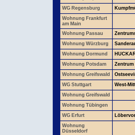
WG Regensburg
Kumpfmü
Wohnung Frankfurt
am Main
Wohnung Passau
Zentrum
Wohnung Würzburg
Sanderau
Wohnung Dormund
HUCKA
Wohnung Potsdam
Zentrum
Wohnung Greifswald
Ostseevir
WG Stuttgart
West-Mit
Wohnung Greifswald
Wohnung Tübingen
WG Erfurt
Löbervor
Wohnung
Düsseldorf