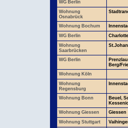
WG Berlin
Wohnung
Stadtran
Osnabrück
Wohnung Bochum
Innensta
WG Berlin
Charlott
Wohnung
St.Johan
Saarbrücken
WG Berlin
Prenzlau
Berg/Fri
Wohnung Köln
Wohnung
Innensta
Regensburg
Wohnung Bonn
Beuel, S
Kesseni
Wohnung Giessen
Giessen
Wohnung Stuttgart
Vaihinge