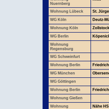
Nuernberg
Wohnung Lübeck
St. Jürg
WG Köln
Deutz-M
Wohnung Köln
Zollstoc
WG Berlin
Köpenic
Wohnung
Regensburg
WG Schweinfurt
Wohnung Berlin
Friedric
WG München
Obersen
WG Göttingen
Wohnung Berlin
Friedric
Wohnung Gießen
Wohnung
Nähe HS