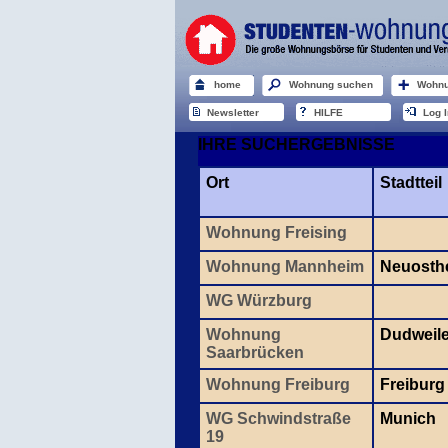
home
Wohnung suchen
Wohnu
Newsletter
HILFE
Log I
IHRE SUCHERGEBNISSE
Ort
Stadtteil
Wohnung Freising
Wohnung Mannheim
Neuosth
WG Würzburg
Wohnung
Dudweil
Saarbrücken
Wohnung Freiburg
Freiburg
WG Schwindstraße
Munich
19