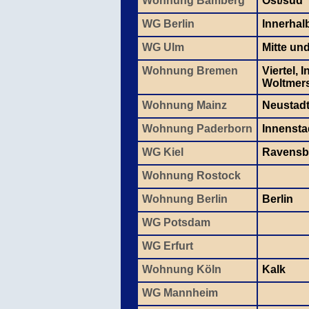
Wohnung Bamberg
Ost/süd
WG Berlin
Innerhal
WG Ulm
Mitte un
Wohnung Bremen
Viertel, 
Woltmer
Wohnung Mainz
Neustadt
Wohnung Paderborn
Innensta
WG Kiel
Ravensb
Wohnung Rostock
Wohnung Berlin
Berlin
WG Potsdam
WG Erfurt
Wohnung Köln
Kalk
WG Mannheim