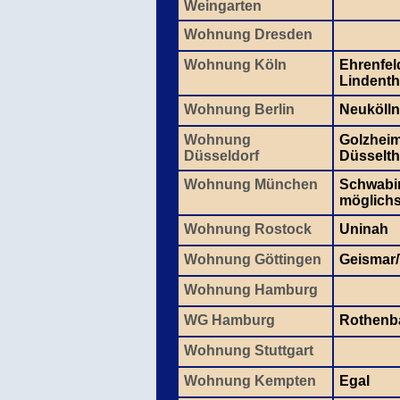
Weingarten
Wohnung Dresden
Wohnung Köln
Ehrenfel
Lindenth
Wohnung Berlin
Neukölln
Wohnung
Golzheim
Düsseldorf
Düsselth
Wohnung München
Schwabin
möglichst
Wohnung Rostock
Uninah
Wohnung Göttingen
Geismar
Wohnung Hamburg
WG Hamburg
Rothen
Wohnung Stuttgart
Wohnung Kempten
Egal