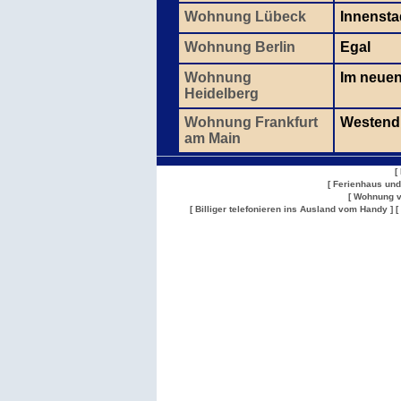
Wohnung Lübeck
Innenstad
Wohnung Berlin
Egal
Wohnung
Im neuen
Heidelberg
Wohnung Frankfurt
Westend
am Main
[
[ Ferienhaus un
[ Wohnung v
[ Billiger telefonieren ins Ausland vom Handy ]
[
Wohnung
Wohnung
Gesuch
Wohnungen