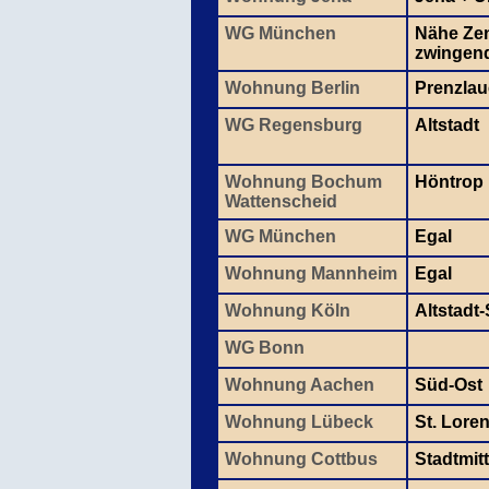
WG München
Nähe Zen
zwingen
Wohnung Berlin
Prenzlau
WG Regensburg
Altstadt
Wohnung Bochum
Höntrop
Wattenscheid
WG München
Egal
Wohnung Mannheim
Egal
Wohnung Köln
Altstadt
WG Bonn
Wohnung Aachen
Süd-Ost
Wohnung Lübeck
St. Lore
Wohnung Cottbus
Stadtmit