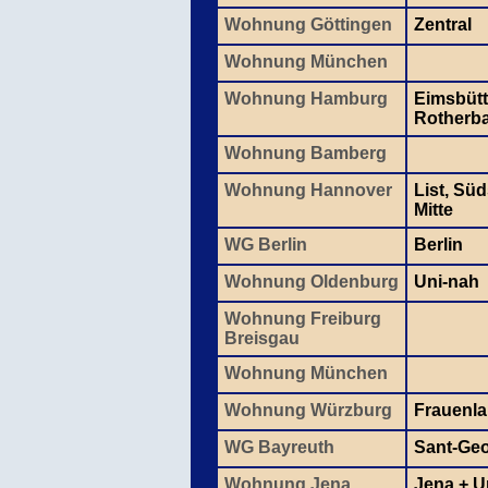
Wohnung Göttingen
Zentral
Wohnung München
Wohnung Hamburg
Eimsbütt
Rotherb
Wohnung Bamberg
Wohnung Hannover
List, Sü
Mitte
WG Berlin
Berlin
Wohnung Oldenburg
Uni-nah
Wohnung Freiburg
Breisgau
Wohnung München
Wohnung Würzburg
Frauenl
WG Bayreuth
Sant-Ge
Wohnung Jena
Jena + 